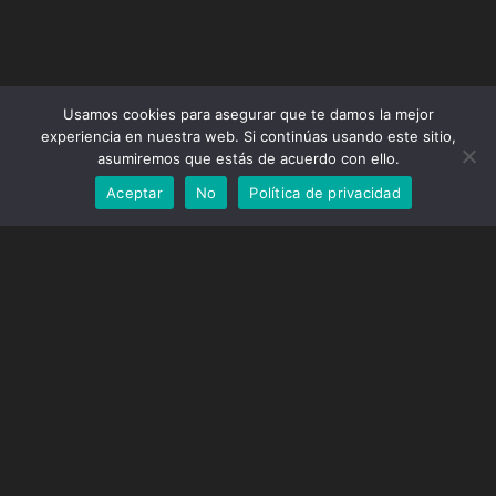
Usamos cookies para asegurar que te damos la mejor
Competencias
experiencia en nuestra web. Si continúas usando este sitio,
TALLER DE IMPRESIÓN 3D
asumiremos que estás de acuerdo con ello.
CON EJEMPLOS EN VIVO
Aceptar
No
Política de privacidad
Estas son algunas de las competencias que mejorarán tu equipo
de forma dinámica y divertida rodeado de tecnología:
Comunicación y asertividad
Creatividad
Cooperación en equipo Liderazgo
Innovación
Escucha y empatía
Sensación de pertenencia
Apúntate ya