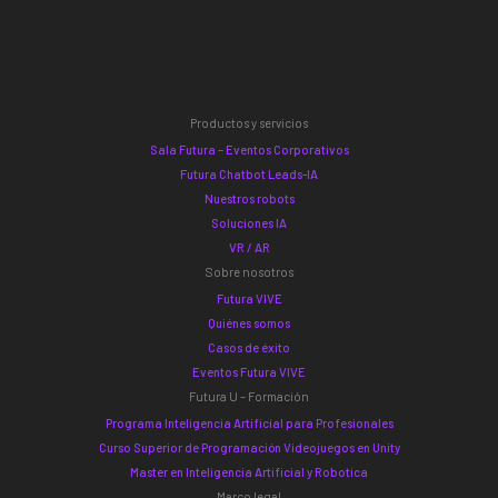
Productos y servicios
Sala Futura – Eventos Corporativos
Futura Chatbot Leads-IA
Nuestros robots
Soluciones IA
VR / AR
Sobre nosotros
Futura VIVE
Quiénes somos
Casos de éxito
Eventos Futura VIVE
Futura U – Formación
Programa Inteligencia Artificial para Profesionales
Curso Superior de Programación Videojuegos en Unity
Master en Inteligencia Artificial y Robotica
Marco legal