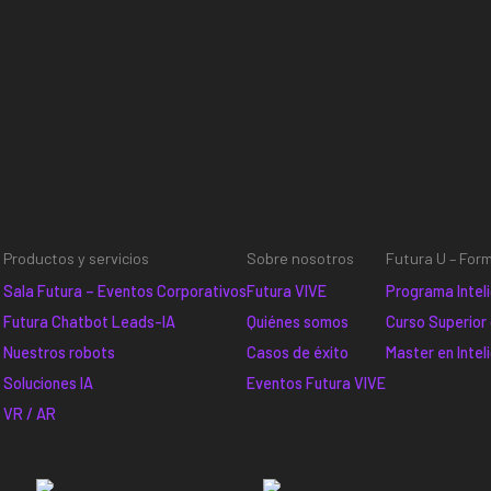
Productos y servicios
Sobre nosotros
Futura U – For
Sala Futura – Eventos Corporativos
Futura VIVE
Programa Inteli
Futura Chatbot Leads-IA
Quiénes somos
Curso Superior
Nuestros robots
Casos de éxito
Master en Inteli
Soluciones IA
Eventos Futura VIVE
VR / AR